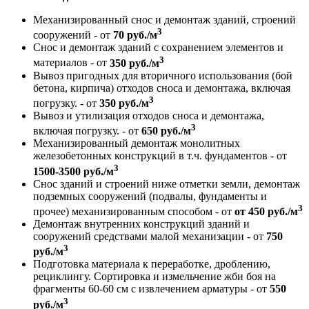
Механизированный снос и демонтаж зданий, строений
3
сооружений - от
70 руб./м
Снос и демонтаж зданий с сохранением элементов и
3
материалов - от
350 руб./м
Вывоз пригодных для вторичного использования (бой
бетона, кирпича) отходов сноса и демонтажа, включая
3
погрузку. - от
350 руб./м
Вывоз и утилизация отходов сноса и демонтажа,
3
включая погрузку. - от
650 руб./м
Механизированный демонтаж монолитных
железобетонных конструкций в т.ч. фундаментов - от
3
1500-3500 руб./м
Снос зданий и строений ниже отметки земли, демонтаж
подземных сооружений (подвалы, фундаменты и
3
прочее) механизированным способом - от
от 450 руб./м
Демонтаж внутренних конструкций зданий и
сооружений средствами малой механизации - от
750
3
руб./м
Подготовка материала к переработке, дроблению,
рециклингу. Сортировка и измельчение жби боя на
фрагменты 60-60 см с извлечением арматуры - от
550
3
руб./м