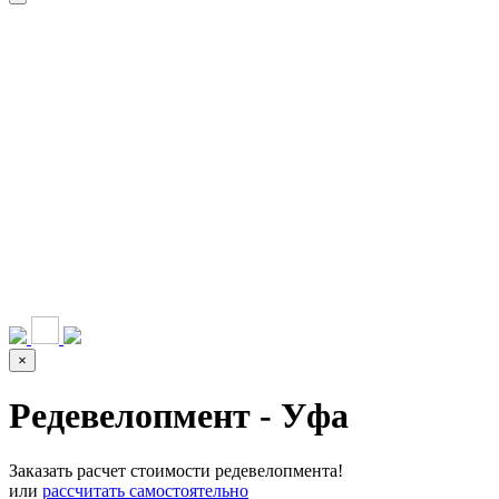
НАШИ УСЛУГИ ▾
О КОМПАНИИ
ПАРК ТЕХНИКИ
ВЫПОЛНЕННЫЕ
ЦЕНЫ
КОНТАКТЫ
РАБОТЫ
СКАЧАТЬ
ОТЗЫВЫ КЛИЕНТОВ
ВИДЕО
ПРЕЗЕНТАЦИЮ
СРО И ЛИЦЕНЗИИ
×
Редевелопмент - Уфа
Заказать расчет стоимости редевелопмента!
или
рассчитать самостоятельно