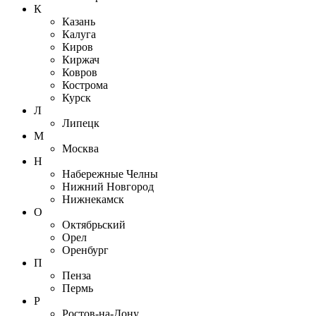
К
Казань
Калуга
Киров
Киржач
Ковров
Кострома
Курск
Л
Липецк
М
Москва
Н
Набережные Челны
Нижний Новгород
Нижнекамск
О
Октябрьский
Орел
Оренбург
П
Пенза
Пермь
Р
Ростов-на-Дону