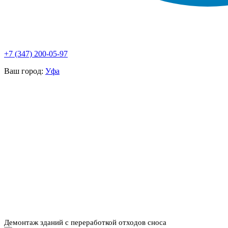
+7 (347) 200-05-97
Ваш город:
Уфа
НАШИ УСЛУГИ ▾
О КОМПАНИИ
ПАРК ТЕХНИКИ
ВЫПОЛНЕННЫЕ
ЦЕНЫ
КОНТАКТЫ
РАБОТЫ
СКАЧАТЬ
ОТЗЫВЫ КЛИЕНТОВ
ВИДЕО
ПРЕЗЕНТАЦИЮ
СРО И ЛИЦЕНЗИИ
Демонтаж зданий с переработкой отходов сноса