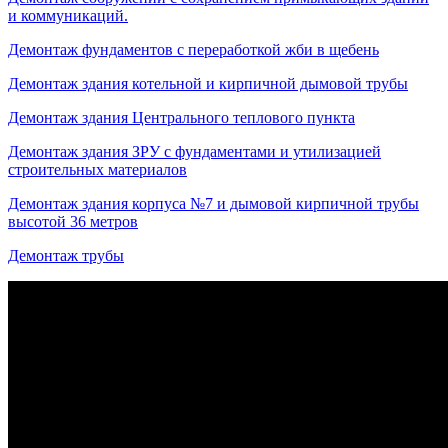
и коммуникаций.
Демонтаж фундаментов с переработкой жби в щебень
Демонтаж здания котельной и кирпичной дымовой трубы
Демонтаж здания Центрального теплового пункта
Демонтаж здания ЗРУ с фундаментами и утилизацией
строительных материалов
Демонтаж здания корпуса №7 и дымовой кирпичной трубы
высотой 36 метров
Демонтаж трубы