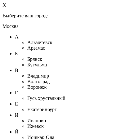
X
Выберите ваш город:
Москва
А
Альметевск
Арзамас
Б
Брянск
Бугульма
В
Владимир
Волгоград
Воронеж
Г
Гусь хрустальный
Е
Екатеринбург
И
Иваново
Ижевск
Й
Йошкар-Ола