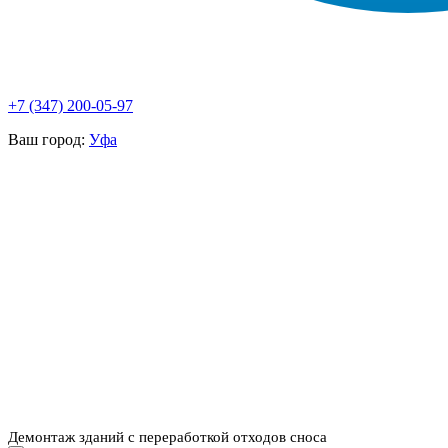
+7 (347) 200-05-97
Ваш город:
Уфа
НАШИ УСЛУГИ ▾
О КОМПАНИИ
ПАРК ТЕХНИКИ
ВЫПОЛНЕННЫЕ
ЦЕНЫ
КОНТАКТЫ
РАБОТЫ
СКАЧАТЬ
ОТЗЫВЫ КЛИЕНТОВ
ВИДЕО
ПРЕЗЕНТАЦИЮ
СРО И ЛИЦЕНЗИИ
Демонтаж зданий с переработкой отходов сноса