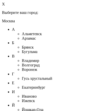
X
Выберите ваш город:
Москва
А
Альметевск
Арзамас
Б
Брянск
Бугульма
В
Владимир
Волгоград
Воронеж
Г
Гусь хрустальный
Е
Екатеринбург
И
Иваново
Ижевск
Й
Йошкар-Ола