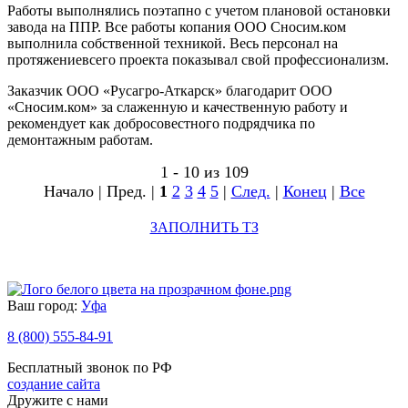
Работы выполнялись поэтапно с учетом плановой остановки
завода на ППР. Все работы копания ООО Сносим.ком
выполнила собственной техникой. Весь персонал на
протяжениевсего проекта показывал свой профессионализм.
Заказчик ООО «Русагро-Аткарск» благодарит ООО
«Сносим.ком» за слаженную и качественную работу и
рекомендует как добросовестного подрядчика по
демонтажным работам.
1 - 10 из 109
Начало | Пред. |
1
2
3
4
5
|
След.
|
Конец
|
Все
ЗАПОЛНИТЬ ТЗ
Ваш город:
Уфа
8 (800) 555-84-91
Бесплатный звонок по РФ
создание сайта
Дружите с нами