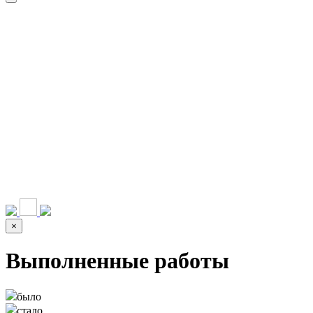
НАШИ УСЛУГИ ▾
О КОМПАНИИ
ПАРК ТЕХНИКИ
ВЫПОЛНЕННЫЕ
ЦЕНЫ
КОНТАКТЫ
РАБОТЫ
СКАЧАТЬ
ОТЗЫВЫ КЛИЕНТОВ
ВИДЕО
ПРЕЗЕНТАЦИЮ
СРО И ЛИЦЕНЗИИ
×
Выполненные работы
было
стало