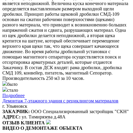
является неподвижной. Величина куска конечного материала
определяется выставленным размером выходной щели
дробилки. Принцип работы щековой дробилки СМД-109
основан на сжатии рабочими поверхностями (щеками)
разного материала, что приводит к возникновению больших
напряжений сжатия и сдвига, разрушающих материал. Одна
из щек дробилки делается неподвижной, а вторая щека
крепится на шатуне, который обеспечивает перемещение
верхнего края щеки так, что щека совершает качающееся
движение. Во время работы дробильной установки с
помощью магнитного сепаратора осуществляется поиск и
отсортировка арматурных деталей, которые отдаются
Заказчику. В состав ДСК входят: рама дробилки, дробилка
СМД 109, конвейер, питатель, магнитный Сепоратор.
Производительность 250 м3 за 10 часов.
было
стало
Подробнее
Демонтаж 7-этажного здания с рециклингом материалов
г. Ульяновск
ЗАКАЗЧИК:
ООО Специализированный застройщик "СКН"
АДРЕС:
ул. Тимирязева д.48А
ОТЗЫВ КЛИЕНТА
ВИДЕО О ДЕМОНТАЖЕ ОБЪЕКТА