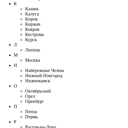
К
Казань
Калуга
Киров
Киржач
Ковров
Кострома
Курск
Л
Липецк
М
Москва
Н
Набережные Челны
Нижний Новгород
Нижнекамск
О
Октябрьский
Орел
Оренбург
П
Пенза
Пермь
Р
Ростов-на-Дону